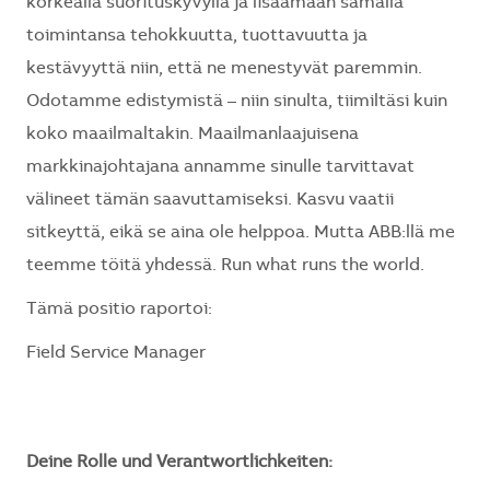
korkealla suorituskyvyllä ja lisäämään samalla
toimintansa tehokkuutta, tuottavuutta ja
kestävyyttä niin, että ne menestyvät paremmin.
Odotamme edistymistä – niin sinulta, tiimiltäsi kuin
koko maailmaltakin. Maailmanlaajuisena
markkinajohtajana annamme sinulle tarvittavat
välineet tämän saavuttamiseksi. Kasvu vaatii
sitkeyttä, eikä se aina ole helppoa. Mutta ABB:llä me
teemme töitä yhdessä. Run what runs the world.
Tämä positio raportoi:
Field Service Manager
Deine Rolle und Verantwortlichkeiten: