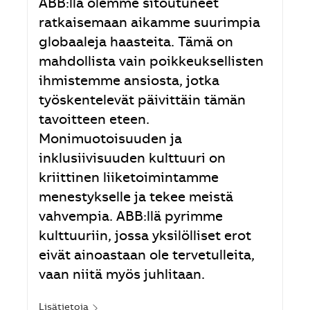
ABB:llä olemme sitoutuneet
ratkaisemaan aikamme suurimpia
globaaleja haasteita. Tämä on
mahdollista vain poikkeuksellisten
ihmistemme ansiosta, jotka
työskentelevät päivittäin tämän
tavoitteen eteen.
Monimuotoisuuden ja
inklusiivisuuden kulttuuri on
kriittinen liiketoimintamme
menestykselle ja tekee meistä
vahvempia. ABB:llä pyrimme
kulttuuriin, jossa yksilölliset erot
eivät ainoastaan ole tervetulleita,
vaan niitä myös juhlitaan.
Lisätietoja