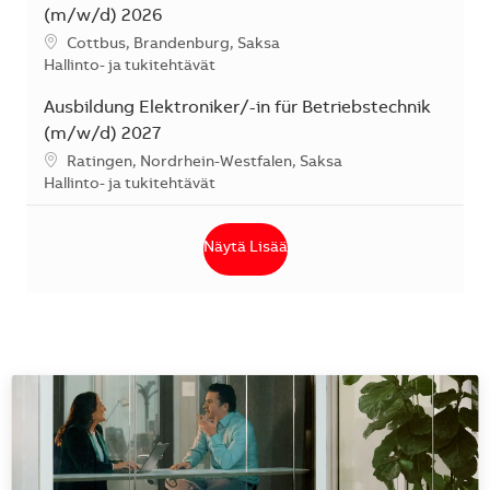
(m/w/d) 2026
Sijainti
Cottbus, Brandenburg, Saksa
Kategoria
Hallinto- ja tukitehtävät
Ausbildung Elektroniker/-in für Betriebstechnik
(m/w/d) 2027
Sijainti
Ratingen, Nordrhein-Westfalen, Saksa
Kategoria
Hallinto- ja tukitehtävät
Näytä Lisää