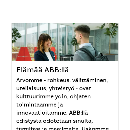
Elämää ABB:llä
Arvomme - rohkeus, välittäminen,
uteliaisuus, yhteistyö - ovat
kulttuurimme ydin, ohjaten
toimintaamme ja
innovaatioitamme. ABB:llä
edistystä odotetaan sinulta,
tiimiltäsi ja maailmalta. Uskomme