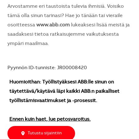
Arvostamme eri taustoista tulevia ihmisiä. Voisiko
tämä olla sinun tarinasi? Hae jo tänään tai vieraile
osoitteessa
www.abb.com
lukeaksesi lisää meistä ja
saadaksesi tietoa ratkaisujemme vaikutuksesta
ympäri maailmaa.
Pyynnön ID-tunniste: JR00008420
Huomioithan: Työllistyäksesi ABB:lle sinun on
täytettävä/käytävä läpi kaikki ABB:n paikalliset
työllistämisvaatimukset ja -prosessit.
Ennen kuin haet, lue petosvaroitus.
Tutustu sijaintiin