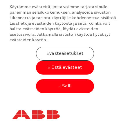
Käytämme evästeitä, jotta voimme tarjota sinulle
paremman selailukokemuksen, analysoida sivuston
liikennettä ja tarjota käyttäjille kohdennettua sisältöä.
Lisätietoja evästeiden käytöstä ja siitä, kuinka voit
hallita evästeiden käyttöä, löydät evästeiden
asetussivulla. Jatkamalla sivuston käyttöä hyväksyt
evästeiden käytön.
Evästeasetukset
Estä evästeet
Salli
Skip to main content
Skip to main content