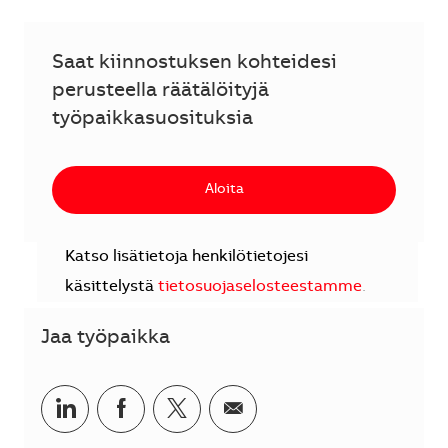
Saat kiinnostuksen kohteidesi
perusteella räätälöityjä
työpaikkasuosituksia
Aloita
Katso lisätietoja henkilötietojesi
käsittelystä
tietosuojaselosteestamme
.
Jaa työpaikka
Jaa LinkedInissä
Jaa Facebookissa
Jaa Twitterissä
Jaa sähköpostilla