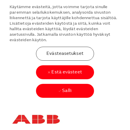
Käytämme evästeitä, jotta voimme tarjota sinulle
paremman selailukokemuksen, analysoida sivuston
liikennettä ja tarjota käyttäjille kohdennettua sisältöä.
Lisätietoja evästeiden käytöstä ja siitä, kuinka voit
hallita evästeiden käyttöä, löydät evästeiden
asetussivulla. Jatkamalla sivuston käyttöä hyväksyt
evästeiden käytön.
Evästeasetukset
Estä evästeet
Salli
Skip to main content
Skip to main content