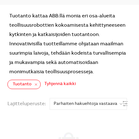
Tuotanto kattaa ABB:llä monia eri osa-alueita
teollisuusrobottien kokoamisesta kehittyneeseen
kytkinten ja katkaisijoiden tuotantoon.
Innovatiivisilla tuotteillamme ohjataan maailman
suurimpia laivoja, tehdään kodeista turvallisempia
ja mukavampia sekä automatisoidaan
monimutkaisia teollisuusprosesseja.
Tyhjennä kaikki
Tuotanto
the results are updated
Suodat
Lajitteluperuste: