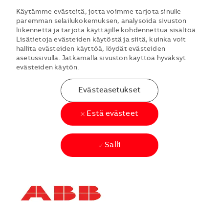
Käytämme evästeitä, jotta voimme tarjota sinulle
paremman selailukokemuksen, analysoida sivuston
liikennettä ja tarjota käyttäjille kohdennettua sisältöä.
Lisätietoja evästeiden käytöstä ja siitä, kuinka voit
hallita evästeiden käyttöä, löydät evästeiden
asetussivulla. Jatkamalla sivuston käyttöä hyväksyt
evästeiden käytön.
Evästeasetukset
Estä evästeet
Salli
Skip to main content
Skip to main content