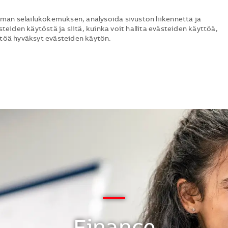
man selailukokemuksen, analysoida sivuston liikennettä ja
steiden käytöstä ja siitä, kuinka voit hallita evästeiden käyttöä,
ttöä hyväksyt evästeiden käytön.
Skip to main content
Skip to main content
—