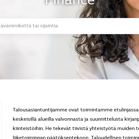
Finance
mikettä tai sijaintia
Talousasiantuntijamme ovat toimintamme etulinjassa ja
keskeisillä alueilla valvonnasta ja suunnittelusta kirjanp
kiinteistöihin. He tekevät tiivistä yhteistyötä muiden t
liiketoiminnan päätöksentekoon. Taloudellisen toiminn