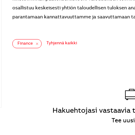
osallistuu keskeisesti yhtiön taloudellisen tuloksen a
parantamaan kannattavuuttamme ja saavuttamaan tavoitt
Tyhjennä kaikki
Finance
the results are updated
Hakuehtojasi vastaavia t
Tee uusi