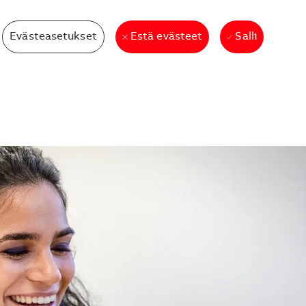
Evästeasetukset
Salli
Estä evästeet