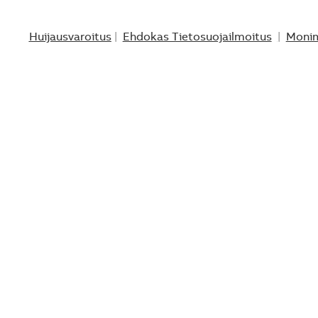
Huijausvaroitus
|
Ehdokas Tietosuojailmoitus
|
Monim