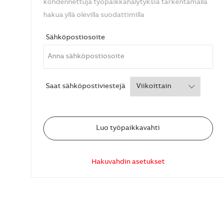
kohdennettuja työpaikkahälytyksiä tarkentamalla
hakua yllä olevilla suodattimilla
Required
Sähköpostiosoite
Required
Saat sähköpostiviestejä
Luo työpaikkavahti
Hakuvahdin asetukset