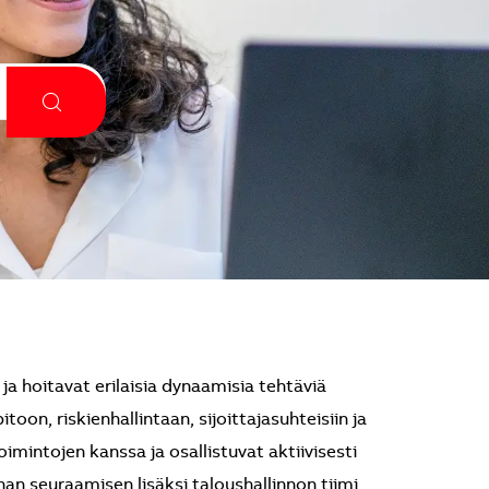
 hoitavat erilaisia dynaamisia tehtäviä
itoon, riskienhallintaan, sijoittajasuhteisiin ja
oimintojen kanssa ja osallistuvat aktiivisesti
an seuraamisen lisäksi taloushallinnon tiimi