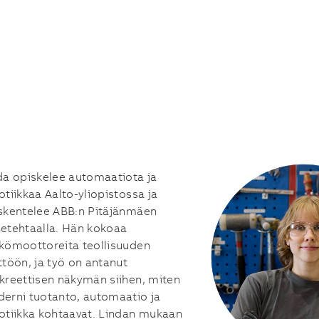
da opiskelee automaatiota ja
otiikkaa Aalto-yliopistossa ja
skentelee ABB:n Pitäjänmäen
etehtaalla. Hän kokoaa
kömoottoreita teollisuuden
ttöön, ja työ on antanut
kreettisen näkymän siihen, miten
erni tuotanto, automaatio ja
otiikka kohtaavat. Lindan mukaan