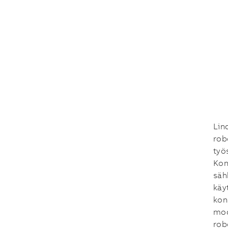
Lin
rob
työ
Kon
säh
käy
kon
mod
rob