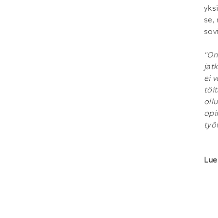
yks
se,
sov
"On
jat
ei 
töi
oll
opi
työ
Lue