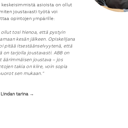
i keskeisimmistä asioista on ollut
 miten joustavasti työtä voi
ittaa opintojen ympärille:
 ollut tosi hienoa, että pystyin
kamaan kesän jälkeen. Opiskelijana
voi pitää itsestäänselvyytenä, että
tä on tarjolla joustavasti. ABB on
ut äärimmäisen joustava – jos
ntojen takia on kiire, voin sopia
vuorot sen mukaan."
 Lindan tarina →