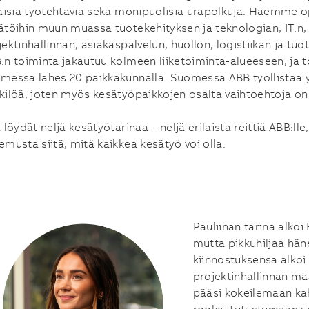
laisia työtehtäviä sekä monipuolisia urapolkuja. Haemme op
ätöihin muun muassa tuotekehityksen ja teknologian, IT:n,
jektinhallinnan, asiakaspalvelun, huollon, logistiikan ja tuo
:n toiminta jakautuu kolmeen liiketoiminta-alueeseen, ja 
messa lähes 20 paikkakunnalla. Suomessa ABB työllistää y
kilöä, joten myös kesätyöpaikkojen osalta vaihtoehtoja on 
nkedIn
 löydät neljä kesätyötarinaa – neljä erilaista reittiä ABB:lle,
cebook
emusta siitä, mitä kaikkea kesätyö voi olla.
tter
il
Pauliinan tarina alkoi
mutta pikkuhiljaa hän
kiinnostuksensa alkoi
projektinhallinnan m
pääsi kokeilemaan kah