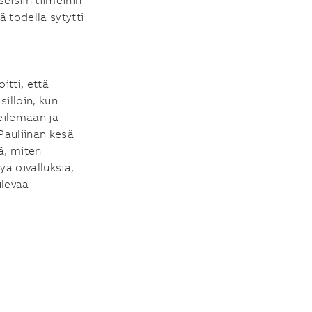
eisiin tiimeihin
 todella sytytti
itti, että
silloin, kun
eilemaan ja
Pauliinan kesä
ä, miten
yä oivalluksia,
ulevaa