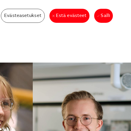
Evästeasetukset
Salli
Estä evästeet