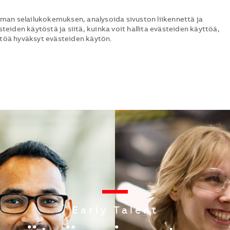
man selailukokemuksen, analysoida sivuston liikennettä ja
steiden käytöstä ja siitä, kuinka voit hallita evästeiden käyttöä,
ttöä hyväksyt evästeiden käytön.
Skip to main content
Skip to main content
Category
Early Talent