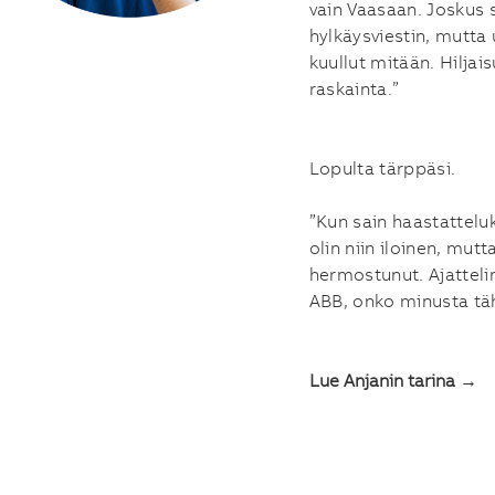
vain Vaasaan. Joskus 
hylkäysviestin, mutta
kuullut mitään. Hiljais
raskainta.”
Lopulta tärppäsi.
”Kun sain haastattelu
olin niin iloinen, mut
hermostunut. Ajatteli
ABB, onko minusta tä
Lue Anjanin tarina →