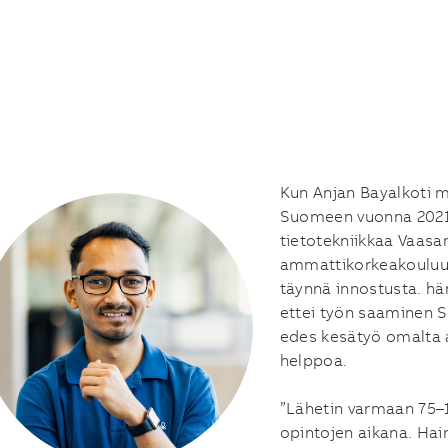
​​​​​​Kun Anjan Bayalkot
Suomeen vuonna 202
tietotekniikkaa Vaasa
ammattikorkeakouluun
täynnä innostusta. hä
ettei työn saaminen 
edes kesätyö omalta a
helppoa.
”Lähetin varmaan 75
opintojen aikana. Hain