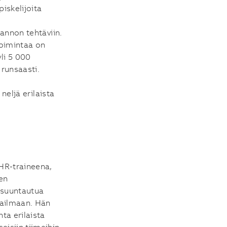
iskelijoita
tannon tehtäviin.
toimintaa on
li 5 000
runsaasti.
 neljä erilaista
 HR-traineena,
en
 suuntautua
aailmaan. Hän
ta erilaista