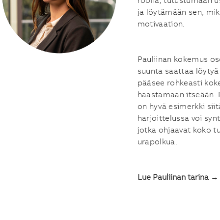
roolia, tutustumaan us
ja löytämään sen, mikä
motivaation.
Pauliinan kokemus oso
suunta saattaa löytyä 
pääsee rohkeasti kok
haastamaan itseään. 
on hyvä esimerkki siit
harjoittelussa voi synt
jotka ohjaavat koko t
urapolkua.
Lue Pauliinan tarina →