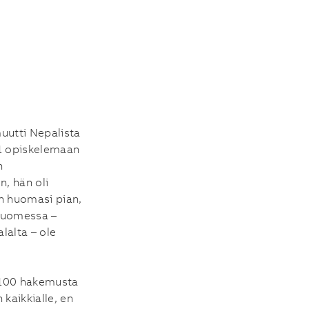
i muutti Nepalista
1 opiskelemaan
n
, hän oli
n huomasi pian,
Suomessa –
lalta – ole
–100 hakemusta
 kaikkialle, en