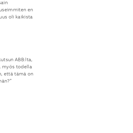
sain
 useimmiten en
uus oli kaikista
kutsun ABB:lta,
ta myös todella
n, että tämä on
hän?”