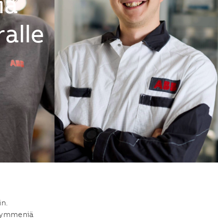
ia
alle
in.
n kymmeniä