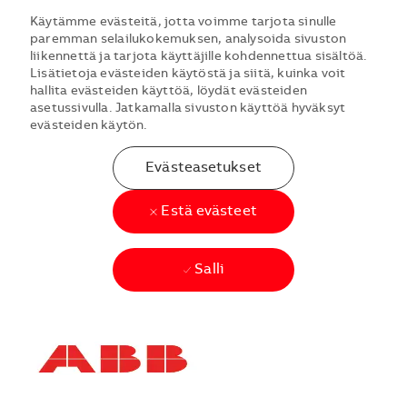
Käytämme evästeitä, jotta voimme tarjota sinulle
paremman selailukokemuksen, analysoida sivuston
liikennettä ja tarjota käyttäjille kohdennettua sisältöä.
Lisätietoja evästeiden käytöstä ja siitä, kuinka voit
hallita evästeiden käyttöä, löydät evästeiden
asetussivulla. Jatkamalla sivuston käyttöä hyväksyt
evästeiden käytön.
Evästeasetukset
Estä evästeet
Salli
Skip to main content
Skip to main content