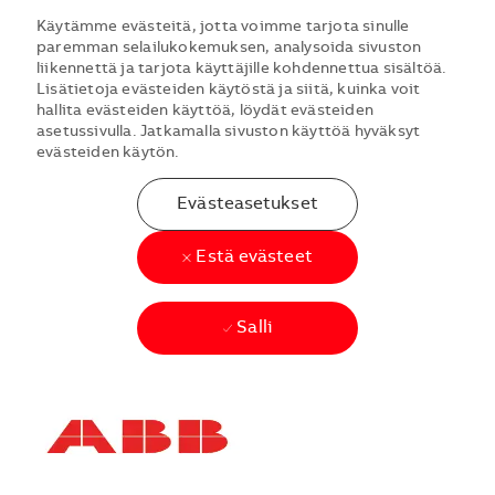
Käytämme evästeitä, jotta voimme tarjota sinulle
paremman selailukokemuksen, analysoida sivuston
liikennettä ja tarjota käyttäjille kohdennettua sisältöä.
Lisätietoja evästeiden käytöstä ja siitä, kuinka voit
hallita evästeiden käyttöä, löydät evästeiden
asetussivulla. Jatkamalla sivuston käyttöä hyväksyt
evästeiden käytön.
Evästeasetukset
Estä evästeet
Salli
Skip to main content
Skip to main content