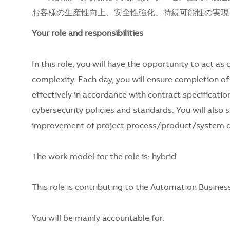
お客様の生産性向上、安全性強化、持続可能性の実現
Your role and responsibilities
In this role, you will have the opportunity to act 
complexity. Each day, you will ensure completion of 
effectively in accordance with contract specificatio
cybersecurity policies and standards. You will als
improvement of project process/product/system d
The work model for the role is: hybrid
This role is contributing to the Automation Busine
You will be mainly accountable for: