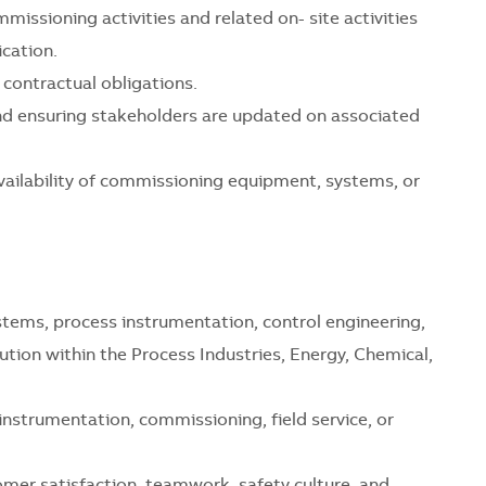
issioning activities and related on- site activities
ication.
contractual obligations.
and ensuring stakeholders are updated on associated
vailability of commissioning equipment, systems, or
ystems, process instrumentation, control engineering,
ion within the Process Industries, Energy, Chemical,
instrumentation, commissioning, field service, or
mer satisfaction, teamwork, safety culture, and