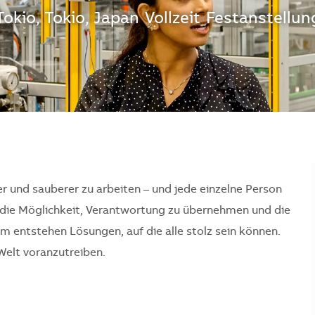
Standort
Tokio, Tokio, Japan
Vollzeit
Festanstellun
er und sauberer zu arbeiten – und jede einzelne Person
en die Möglichkeit, Verantwortung zu übernehmen und die
 entstehen Lösungen, auf die alle stolz sein können.
Welt voranzutreiben.