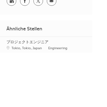
Teilen via LinkedIn
Teilen via Facebook
Teilen via Twitter
Teilen via E-Mail
Ähnliche Stellen
プロジェクトエンジニア
Standort
Kategorie
Tokio, Tokio, Japan
Engineering