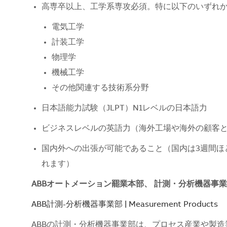
高専卒以上、工学系専攻必須。特に以下のいずれ
電気工学
計装工学
物理学
機械工学
その他関連する技術系分野
日本語能力試験（JLPT）N1レベルの日本語力
ビジネスレベルの英語力（海外工場や海外の顧客
国内外への出張が可能であること（国内は3週間ほ
れます）
ABBオートメーション罷業本部、 計測・分析機器事
ABB計測-分析機器事業部 | Measurement Products
ABBの計測・分析機器事業部は、プロセス産業や製