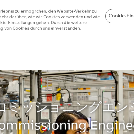
rlebnis zu ermöglichen, den Website-Verkehr zu
Cookie-Ein
e mehr darüber, wie wir Cookies verwenden und wie
okie-Einstellungen gehen. Durch die weitere
ng von Cookies durch uns einverstanden.
Skip to main content
Skip to main content
ミッショニングエンジニア
ommissioning Engine