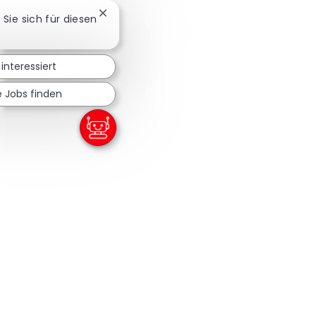
Chatbot-Benachrichtigung schließen
n Sie sich für diesen
 interessiert
e Jobs finden