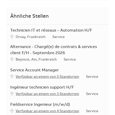
Ähnliche Stellen
Technicien IT et réseaux – Automation H/F
Standort
Kategorie
Orsay, Frankreich
Service
Alternance - Chargé(e) de contrats & services
client F/H - Septembre 2026
Standort
Kategorie
Beynost, Ain, Frankreich
Service
Service Account Manager
Kategorie
Verfügbar an einem von 5 Standorten
Service
Ingénieur technicien support H/F
Kategorie
Verfügbar an einem von 3 Standorten
Service
Fieldservice Ingenieur (m/w/d)
Kategorie
Verfügbar an einem von 4 Standorten
Service