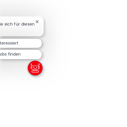
Chatbot-Benachrichtigung schließen
ie sich für diesen
nteressiert
Jobs finden