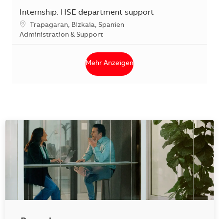
Internship: HSE department support
Standort
Trapagaran, Bizkaia, Spanien
Kategorie
Administration & Support
Mehr Anzeigen