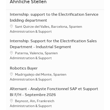
Ähnliche Stellen
Internship: support to the Electrification Service
bidding department
Standort
Sant Quirze del Valles, Barcelona, Spanien
Kategorie
Administration & Support
Internship: Support for the Electrification Sales
Department - Industrial Segment
Standort
Paterna, Valencia, Spanien
Kategorie
Administration & Support
Robotics Buyer
Standort
Madrigalejo del Monte, Spanien
Kategorie
Administration & Support
Alternant - Analyste Fonctionnel SAP et Support
BI F/H - Septembre 2026
Standort
Beynost, Ain, Frankreich
Kategorie
Administration & Support