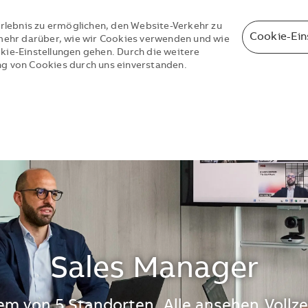
rlebnis zu ermöglichen, den Website-Verkehr zu
Cookie-Ein
e mehr darüber, wie wir Cookies verwenden und wie
okie-Einstellungen gehen. Durch die weitere
ng von Cookies durch uns einverstanden.
Skip to main content
Skip to main content
Sales Manager
nem von 5 Standorten
Alle ansehen
Vollze