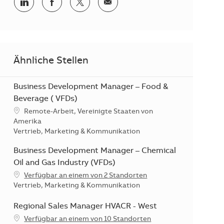
Teilen via LinkedIn
Teilen via Facebook
Teilen via Twitter
Teilen via E-Mail
Ähnliche Stellen
Business Development Manager – Food &
Beverage ( VFDs)
Standort
Remote-Arbeit, Vereinigte Staaten von
Amerika
Kategorie
Vertrieb, Marketing & Kommunikation
Business Development Manager – Chemical
Oil and Gas Industry (VFDs)
Verfügbar an einem von 2 Standorten
Kategorie
Vertrieb, Marketing & Kommunikation
Regional Sales Manager HVACR - West
Verfügbar an einem von 10 Standorten