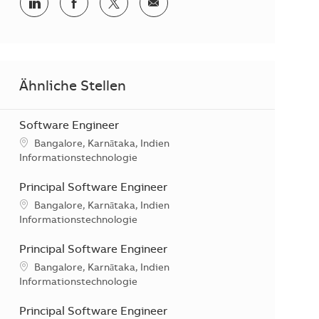
Teilen via LinkedIn
Teilen via Facebook
Teilen via Twitter
Teilen via E-Mail
Ähnliche Stellen
Software Engineer
Standort
Bangalore, Karnātaka, Indien
Kategorie
Informationstechnologie
Principal Software Engineer
Standort
Bangalore, Karnātaka, Indien
Kategorie
Informationstechnologie
Principal Software Engineer
Standort
Bangalore, Karnātaka, Indien
Kategorie
Informationstechnologie
Principal Software Engineer