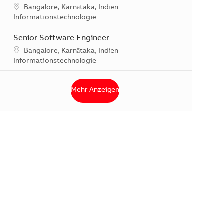
Standort
Bangalore, Karnātaka, Indien
Kategorie
Informationstechnologie
Senior Software Engineer
Standort
Bangalore, Karnātaka, Indien
Kategorie
Informationstechnologie
Mehr Anzeigen