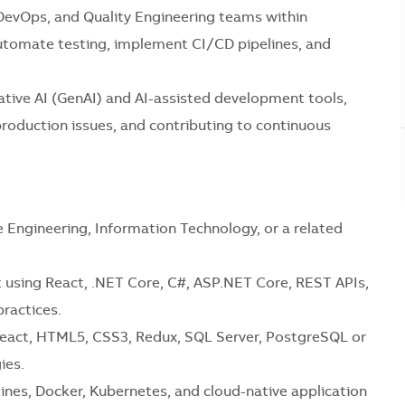
DevOps, and Quality Engineering teams within
utomate testing, implement CI/CD pipelines, and
ative AI (GenAI) and AI-assisted development tools,
roduction issues, and contributing to continuous
 Engineering, Information Technology, or a related
 using React, .NET Core, C#, ASP.NET Core, REST APIs,
ractices.
React, HTML5, CSS3, Redux, SQL Server, PostgreSQL or
ies.
ines, Docker, Kubernetes, and cloud-native application