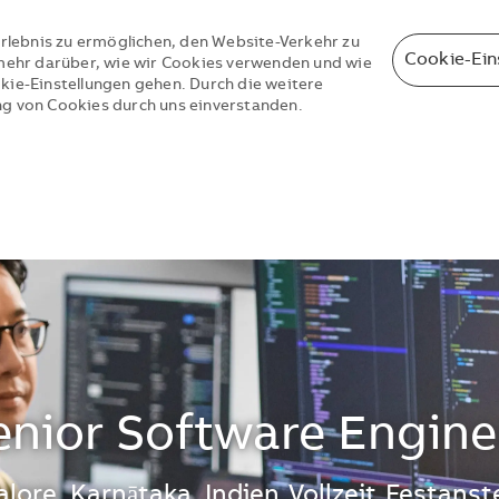
rlebnis zu ermöglichen, den Website-Verkehr zu
Cookie-Ein
e mehr darüber, wie wir Cookies verwenden und wie
okie-Einstellungen gehen. Durch die weitere
ng von Cookies durch uns einverstanden.
Skip to main content
Skip to main content
enior Software Engine
ort
lore, Karnātaka, Indien
Vollzeit
Festanst