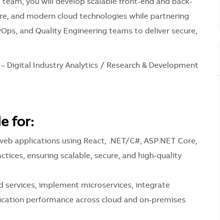
g team, you will develop scalable front-end and back-
re, and modern cloud technologies while partnering
Ops, and Quality Engineering teams to deliver secure,
 – Digital Industry Analytics / Research & Development
e for:
web applications using React, .NET/C#, ASP.NET Core,
ices, ensuring scalable, secure, and high-quality
d services, implement microservices, integrate
lication performance across cloud and on-premises