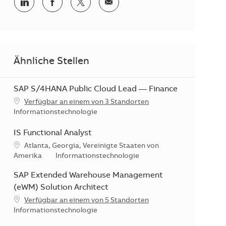
Teilen via LinkedIn
Teilen via Facebook
Teilen via Twitter
Teilen via E-Mail
Ähnliche Stellen
SAP S/4HANA Public Cloud Lead — Finance
Verfügbar an einem von 3 Standorten
Kategorie
Informationstechnologie
IS Functional Analyst
Standort
Atlanta, Georgia, Vereinigte Staaten von
Kategorie
Amerika
Informationstechnologie
SAP Extended Warehouse Management
(eWM) Solution Architect
Verfügbar an einem von 5 Standorten
Kategorie
Informationstechnologie