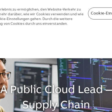
rlebnis zu ermöglichen, den Website-Verkehr zu
Cookie-Ein
e mehr darüber, wie wir Cookies verwenden und wie
okie-Einstellungen gehen. Durch die weitere
ng von Cookies durch uns einverstanden.
Skip to main content
Skip to main content
 Public Cloud Lead —
Supply Chain