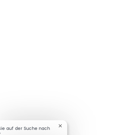
Chatbot-Benachrichtigung schließ
 Sie auf der Suche nach
?