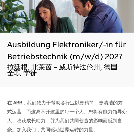
Ausbildung Elektroniker/-in für
Betriebstechnik (m/w/d) 2027
地点
拉廷根, 北莱茵－威斯特法伦州, 德国
全职
学徒
在
ABB
，我们致力于帮助各行业以更精简、更清洁的方
式运营，而这离不开这里的每一个人。您将有能力领导众
人、收获成长助力，并为我们共同创造的影响而感到自
豪。加入我们，共同驱动世界运转的力量。​​​​