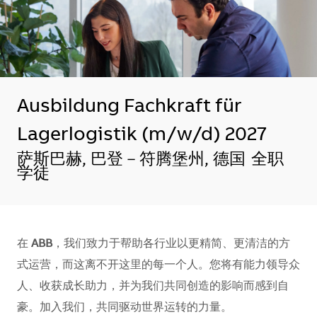
Ausbildung Fachkraft für
Lagerlogistik (m/w/d) 2027
地点
萨斯巴赫, 巴登－符腾堡州, 德国
全职
学徒
在
ABB
，我们致力于帮助各行业以更精简、更清洁的方
式运营，而这离不开这里的每一个人。您将有能力领导众
人、收获成长助力，并为我们共同创造的影响而感到自
豪。加入我们，共同驱动世界运转的力量。​​​​