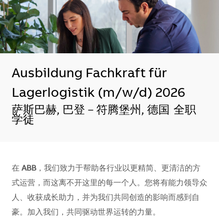
Ausbildung Fachkraft für
Lagerlogistik (m/w/d) 2026
地点
萨斯巴赫, 巴登－符腾堡州, 德国
全职
学徒
在
ABB
，我们致力于帮助各行业以更精简、更清洁的方
式运营，而这离不开这里的每一个人。您将有能力领导众
人、收获成长助力，并为我们共同创造的影响而感到自
豪。加入我们，共同驱动世界运转的力量。​​​​