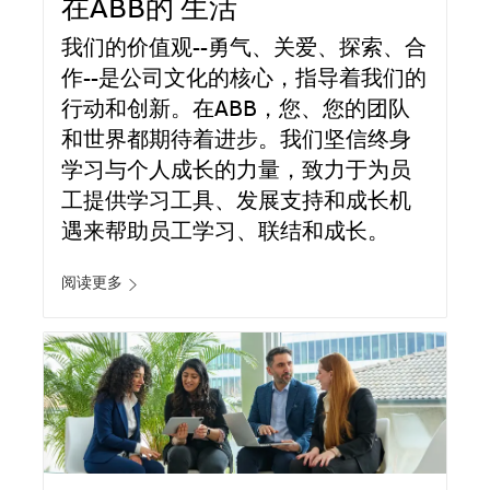
在ABB的 生活
我们的价值观--勇气、关爱、探索、合
作--是公司文化的核心，指导着我们的
行动和创新。在ABB，您、您的团队
和世界都期待着进步。我们坚信终身
学习与个人成长的力量，致力于为员
工提供学习工具、发展支持和成长机
遇来帮助员工学习、联结和成长。
阅读更多