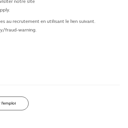
isiter notre site
pply.
des au recrutement en utilisant le lien suivant.
ly/fraud-warning
.
 l’emploi