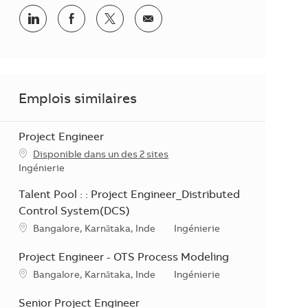
Partager sur LinkedIn
Partager sur Facebook
Share via twitter
Partager par courriel
Emplois similaires
Project Engineer
Disponible dans un des 2 sites
Catégorie
Ingénierie
Talent Pool : : Project Engineer_Distributed
Control System(DCS)
Emplacement
Catégorie
Bangalore, Karnātaka, Inde
Ingénierie
Project Engineer - OTS Process Modeling
Emplacement
Catégorie
Bangalore, Karnātaka, Inde
Ingénierie
Senior Project Engineer