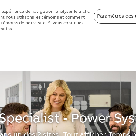
 expérience de navigation, analyser le trafic
Paramètres des 
nt nous utilisons les témoins et comment
 témoins de notre site. Si vous continuez
émoins.
Skip to main content
Skip to main content
 Specialist - Power Sy
ans un des 2 sites
Tout afficher
Temps p