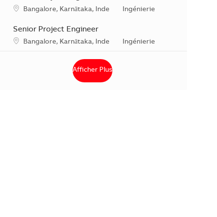
Emplacement
Catégorie
Bangalore, Karnātaka, Inde
Ingénierie
Senior Project Engineer
Emplacement
Catégorie
Bangalore, Karnātaka, Inde
Ingénierie
Afficher Plus