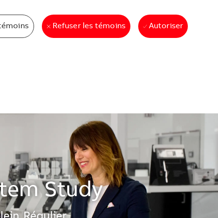
témoins
Autoriser
Refuser les témoins
stem Study
lein
Régulier