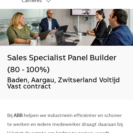
Carrières
-
Sales Specialist Panel Builder
(80 - 100%)
*Je kunt je voorkeurslocatie(s) selecte
Baden, Aargau, Zwitserland
Voltijd
Vast contract
Bij
ABB
helpen we industrieën efficiënter en schoner
te werken en iedere medewerker draagt daaraan bij.