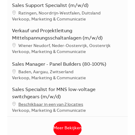
Sales Support Specialist (m/w/d)
*Je kunt je voorkeurslocatie(s) selecteren tijdens de sollicita
Ratingen, Noordrijn-Westfalen, Duitsland
Categorie
Verkoop, Marketing & Communicatie
Verkauf und Projektleitung
Mittelspannungsschaltanlagen (m/w/d)
*Je kunt je voorkeurslocatie(s) selecteren tijdens de sollicita
Wiener Neudorf, Neder-Oostenrijk, Oostenrijk
Categorie
Verkoop, Marketing & Communicatie
Sales Manager - Panel Builders (80-100%)
*Je kunt je voorkeurslocatie(s) selecteren tijdens de sollicita
Baden, Aargau, Zwitserland
Categorie
Verkoop, Marketing & Communicatie
Sales Specialist for MNS low-voltage
switchgears (m/w/d)
Beschikbaar in een van 2 locaties
Categorie
Verkoop, Marketing & Communicatie
Meer Bekijken