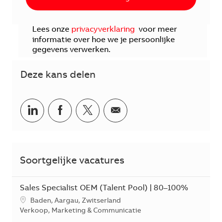
Lees onze
privacyverklaring
voor meer
informatie over hoe we je persoonlijke
gegevens verwerken.
Deze kans delen
Delen via LinkedIn
Delen via Facebook
Delen via twitter
Delen via e-mail
Soortgelijke vacatures
Sales Specialist OEM (Talent Pool) | 80–100%
*Je kunt je voorkeurslocatie(s) selecteren tijdens de sollicita
Baden, Aargau, Zwitserland
Categorie
Verkoop, Marketing & Communicatie